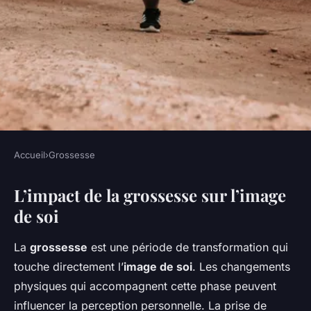
Accueil
›
Grossesse
GROSSESSE
L’impact de la grossesse sur l’image
Que faire si vous ne vous
de soi
sentez pas sexy pendant votre
grossesse ?
La
grossesse
est une période de transformation qui
touche directement l’
image de soi
. Les changements
Roxane
•
9 février 2025
•
5 min de lecture
physiques qui accompagnent cette phase peuvent
influencer la perception personnelle. La prise de