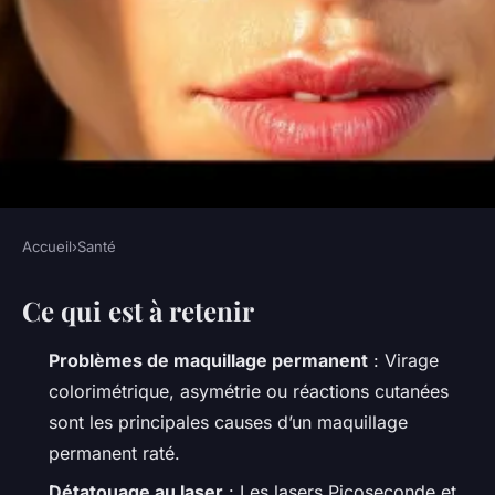
Accueil
›
Santé
SANTÉ
Ce qui est à retenir
Solutions efficaces pour
corriger un maquillage
Problèmes de maquillage permanent
: Virage
permanent défectueux
colorimétrique, asymétrie ou réactions cutanées
sont les principales causes d’un
maquillage
Luigi
•
18/06/2026 20:59
•
10 min de lecture
permanent raté
.
Détatouage au laser
: Les lasers Picoseconde et