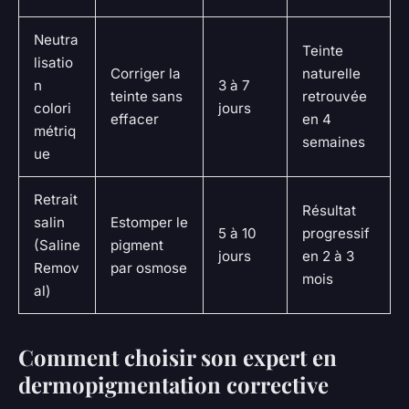
Neutra
Teinte
lisatio
Corriger la
naturelle
n
3 à 7
teinte sans
retrouvée
colori
jours
effacer
en 4
métriq
semaines
ue
Retrait
Résultat
salin
Estomper le
5 à 10
progressif
(Saline
pigment
jours
en 2 à 3
Remov
par osmose
mois
al)
Comment choisir son expert en
dermopigmentation corrective