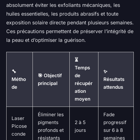
absolument éviter les exfoliants mécaniques, les
huiles essentielles, les produits abrasifs et toute
exposition solaire directe pendant plusieurs semaines.
Ces précautions permettent de préserver l’intégrité de
la peau et d’optimiser la guérison.
⏳
Temps
🔧
✨
🎯 Objectif
de
Métho
Résultats
principal
récupér
de
attendus
ation
moyen
Éliminer les
Fade
Laser
pigments
2 à 5
progressif
Picose
profonds et
jours
sur 6 à 8
conde
résistants
semaines